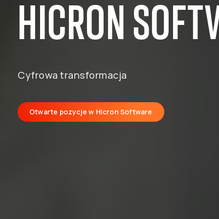
HICRON SOFT
Cyfrowa transformacja
Otwarte pozycje w Hicron Software