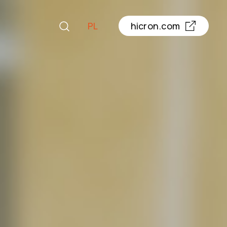
PL
hicron.com
EN